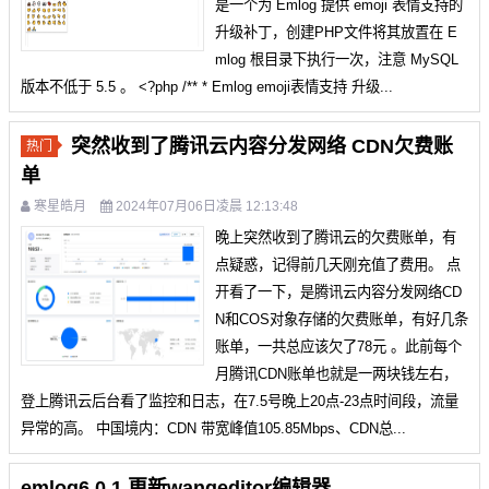
是一个为 Emlog 提供 emoji 表情支持的
升级补丁，创建PHP文件将其放置在 E
mlog 根目录下执行一次，注意 MySQL
版本不低于 5.5 。 <?php /** * Emlog emoji表情支持 升级...
突然收到了腾讯云内容分发网络 CDN欠费账
热门
单
寒星皓月
2024年07月06日凌晨 12:13:48
晚上突然收到了腾讯云的欠费账单，有
点疑惑，记得前几天刚充值了费用。 点
开看了一下，是腾讯云内容分发网络CD
N和COS对象存储的欠费账单，有好几条
账单，一共总应该欠了78元 。此前每个
月腾讯CDN账单也就是一两块钱左右，
登上腾讯云后台看了监控和日志，在7.5号晚上20点-23点时间段，流量
异常的高。 中国境内：CDN 带宽峰值105.85Mbps、CDN总...
emlog6.0.1 更新wangeditor编辑器