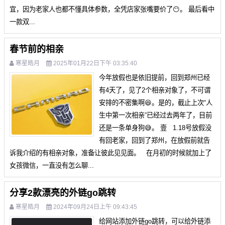
宜，因为老家人也都不懂具体参数，全凭店家张嘴要价了😶。 最后看中
一款双...
春节前的相亲
寒星皓月
2025年01月22日下午 03:35:40
今年放假也是依旧提前，回到郑州已经
有4天了，见了2个相亲对象了，不可谓
安排的不密集啊😆。是的，截止上次“人
生中第一次相亲”已经过去两年了，目前
还是一条单身狗😅。 壹 1.18号放假没
有回老家，回到了郑州，在放假前就告
诉我介绍的有相亲对象，准备让彼此见见面。 在月初的时候就加上了
女孩微信，一直没有怎么聊...
分享2款漂亮的外链go跳转
寒星皓月
2024年09月24日上午 09:43:45
给​​网站添加外链​​go跳转，可以给外链添