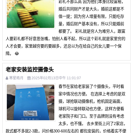
彩礼不那么高 因为他们本身比较富裕，
婚后共同财产才是大头，婚前这都是不
值一提；因为穷人增量有限，只能吃存
量，婚后财产基本没有，所以只能婚前
都要了。 彩礼就是穷人为难穷人，跟富
人要彩礼都不好意思张嘴，怕别人看不起，所以这个彩礼就是家里穷的
人才会要，家里越穷要的要越多，还总以为在给自己的女儿要一个保
障。 😂
老家安装监控摄像头
寒星皓月
2025年02月13日中午 11:01:07
春节在家给老家装了个摄像头，平时看
家中情况也方便。 在选择上考虑的是双
摄，球抢联动摄像机，枪机固定画面，
球机可以旋转联动也方便，这样方便看
老家院子和门口。至于品牌则没有考虑
太多，也不懂。 去乡里街上问了2家店，
款式都不多就2-3款，问价格300-600左右的 都包安装的，价格着实不便