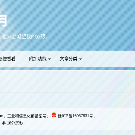
月
山巅，也只会凝望我的双眼。
一个过客，但你不会遇见第二个我。
—《上林赋》：女以色授，男以魂与，情投意合，心倾于侧。
小鬼不配入局。
随便看看
附加功能
文章分类
算，即便结果再不好 我也能后接受的。
e.com，工业和信息化部备案号：
豫ICP备16037831号
；
小时18分26秒