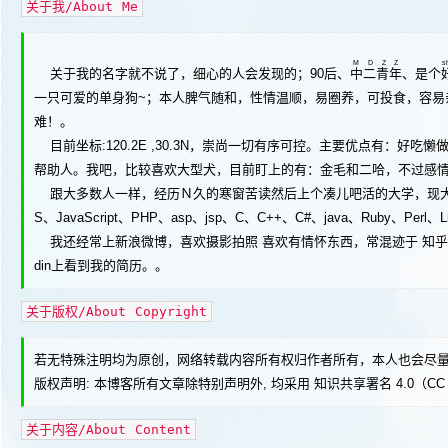
关于我/About Me
M D Z Z
s
关于我的名字就不说了，细心的人会发现的；90后、
中二青年
、是个
一只可爱的单身狗~；本人脾气随和，性情温顺，易圈养，可投食，容
难！。
目前坐标:120.2E ,30.3N，崇尚一切有序可控。主要优点有：好吃懒做、死宅
帮助人。我吧，比较喜欢大型犬，目前盯上的有：金毛和二哈，不过感
跟大多数人一样，经历Ｎ久的寒窗苦读然后上个凑儿吧活的大学，现大三，努力
S、JavaScript、PHP、asp、jsp、C、C++、C#、java、Ruby、Perl、
我还经常上新浪微博，喜欢摄影拍照 喜欢有情怀东西，常混迹于 知乎、天涯、卡饭
din上看到我的简历。。
关于版权/About Copyright
若无特殊注明均为原创，网络转载内容所有权归作者所有，本人也会尽量
版权声明: 本博客所有文章除特别声明外, 均采用
知识共享署名 4.0（CC B
关于内容/About Content