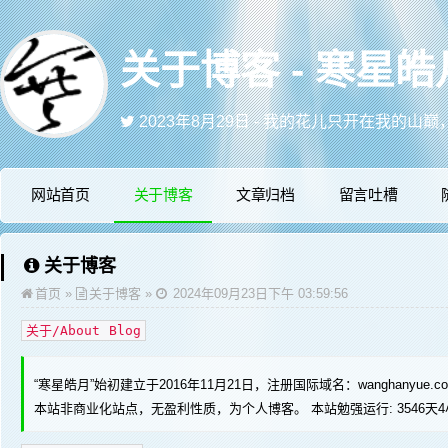
关于博客 - 寒星皓
2023年8月29日 - 我的花儿只开在我的
2024年6月3日 - 可能我只是你生命里的
2023年10月17日 - "色授魂与，心愉于侧”
2023年9月22日 - 爱是勇敢者的游戏，胆
网站首页
关于博客
文章归档
留言吐槽
2023年9月13日 - 我凡事都做最坏的打
关于博客
首页
»
关于博客 »
2024年09月23日下午 03:59:56
关于/About Blog
“寒星皓月”始初建立于2016年11月21日，注册国际域名：wanghanyu
本站非商业化站点，无盈利性质，为个人博客。
本站勉强运行: 3546天4