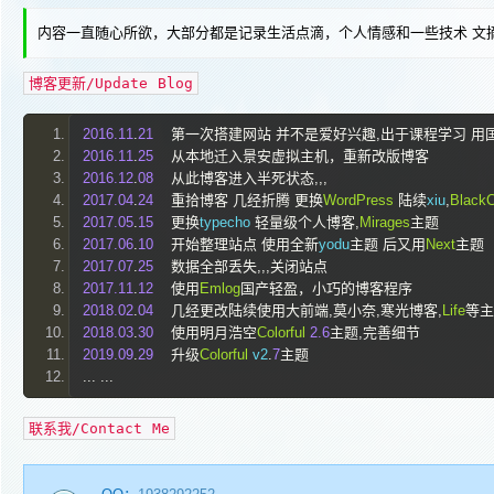
内容一直随心所欲，大部分都是记录生活点滴，个人情感和一些技术 文
博客更新/Update Blog
2016.11
.
21
第一次搭建网站
并不是爱好兴趣,出于课程学习
用
2016.11
.
25
从本地迁入景安虚拟主机，重新改版博客
2016.12
.
08
从此博客进入半死状态,,,
2017.04
.
24
重拾博客
几经折腾
更换
WordPress
陆续
xiu
,
Black
2017.05
.
15
更换
typecho 
轻量级个人博客,
Mirages
主题
2017.06
.
10
开始整理站点
使用全新
yodu
主题
后又用
Next
主题
2017.07
.
25
数据全部丢失,,,关闭站点
2017.11
.
12
使用
Emlog
国产轻盈，小巧的博客程序
2018.02
.
04
几经更改陆续使用大前端,莫小奈,寒光博客,
Life
等主
2018.03
.
30
使用明月浩空
Colorful
2.6
主题,完善细节
2019.09
.
29
升级
Colorful
 v2
.
7
主题
...
...
联系我/Contact Me