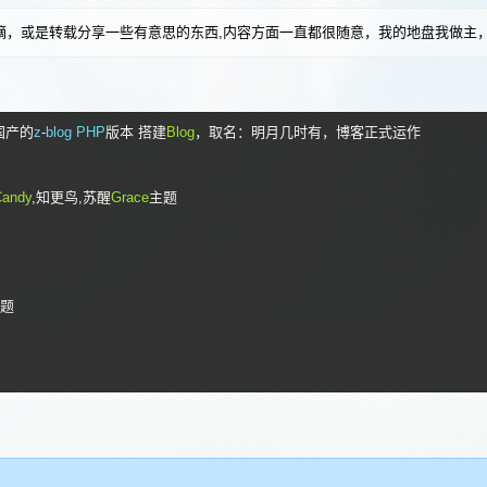
摘，或是转载分享一些有意思的东西,内容方面一直都很随意，我的地盘我做主
国产的
z
-
blog PHP
版本
搭建
Blog
，取名：明月几时有，博客正式运作
Candy
,知更鸟,苏醒
Grace
主题
题