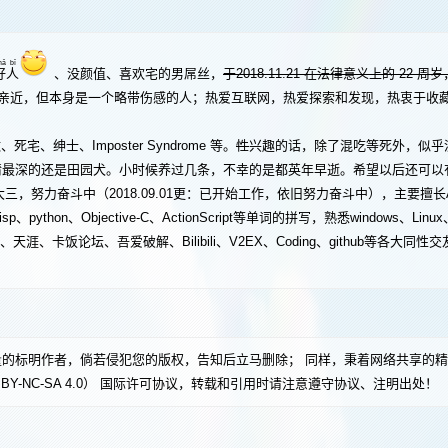
hǎ
bī
好
人
、没颜值、喜欢宅的男屌丝，
于2018.11.21 在法律意义上的 22 
易亲近，但本身是一个略带伤感的人；热爱互联网，热爱探索和发现，热衷于收
、绅士、Imposter Syndrome 等。
性
兴趣的话，除了混吃等死外，似乎
情最深的还是田园犬。小时候养过几条，不幸的是都英年早逝。希望以后还可以
奋斗中（2018.09.01更：已开始工作，依旧努力奋斗中），主要擅长Ai、F
Lisp、python、Objective-C、ActionScript等单词的拼写，熟悉windows、L
论坛、吾爱破解、Bilibili、V2EX、Coding、github等各大同性交
的标明作者，倘若侵犯您的版权，告知后立马删除； 同样，秉着网络共享的
Y-NC-SA 4.0）
国际许可协议，转载和引用时请注意遵守协议、注明出处！