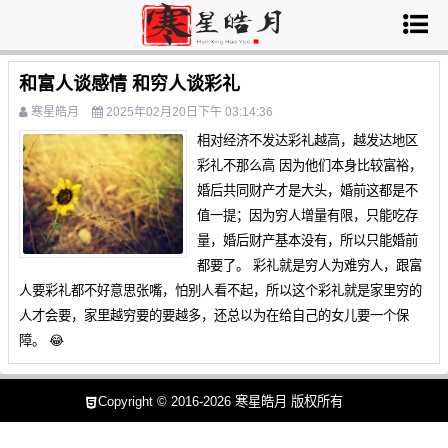
和富人谈感情 和穷人谈彩礼
寒星皓月
2025年02月20日下午 03:14:36
相对经济不发达彩礼越高，越发达地区
彩礼不那么高 因为他们本身比较富裕，
婚后共同财产才是大头，婚前这都是不
值一提；因为穷人增量有限，只能吃存
量，婚后财产基本没有，所以只能婚前
都要了。 彩礼就是穷人为难穷人，跟富
人要彩礼都不好意思张嘴，怕别人看不起，所以这个彩礼就是家里穷的
人才会要，家里越穷要的要越多，还总以为在给自己的女儿要一个保
障。 😂
Copyright © 2016-2026
寒星皓月
版权所有