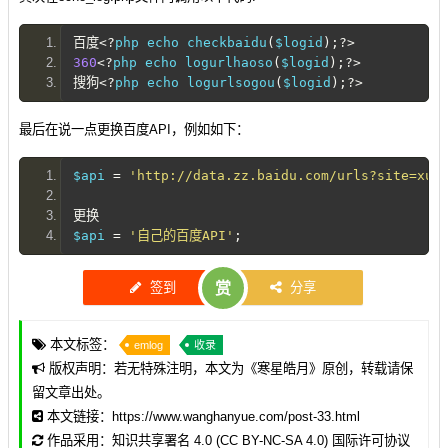
百度<?
php echo checkbaidu
(
$logid
);?>
360
<?
php echo logurlhaoso
(
$logid
);?>
搜狗<?
php echo logurlsogou
(
$logid
);?>
最后在说一点更换百度API，例如如下：
$api 
=
'http://data.zz.baidu.com/urls?site=xub
更换
$api 
=
'自己的百度API'
;
签到
赏
分享
本文标签：
emlog
收录
版权声明：若无特殊注明，本文为《
寒星皓月
》原创，转载请保
留文章出处。
本文链接：
https://www.wanghanyue.com/post-33.html
作品采用：
知识共享署名 4.0 (CC BY-NC-SA 4.0) 国际许可协议