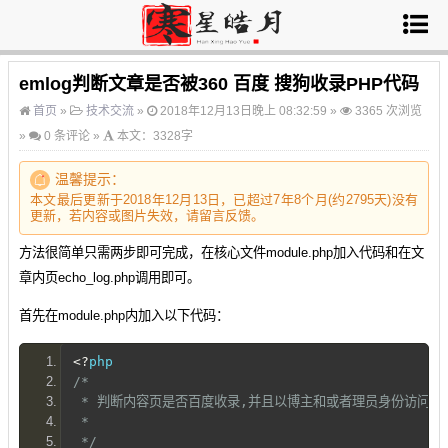
emlog判断文章是否被360 百度 搜狗收录PHP代码
首页
»
技术交流
»
2018年12月13日晚上 08:32:59 »
3365 次浏览
»
0 条评论 »
本文：3328字
温馨提示：
本文最后更新于2018年12月13日，已超过7年8个月(约2795天)没有
更新，若内容或图片失效，请
留言
反馈。
方法很简单只需两步即可完成，在核心文件module.php加入代码和在文
章内页echo_log.php调用即可。
首先在module.php内加入以下代码：
<?
php
/*
 * 判断内容页是否百度收录,并且以博主和或者理员身份访问
 *
 */