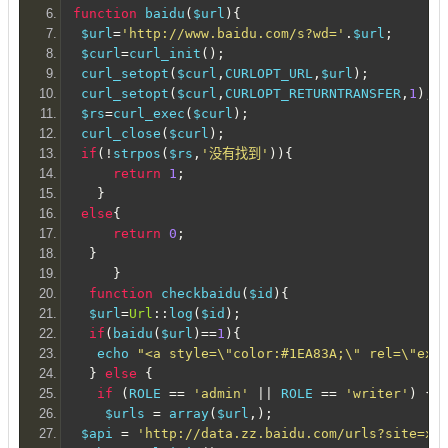
function
 baidu
(
$url
){
 $url
=
'http://www.baidu.com/s?wd='
.
$url
;
 $curl
=
curl_init
();
 curl_setopt
(
$curl
,
CURLOPT_URL
,
$url
);
 curl_setopt
(
$curl
,
CURLOPT_RETURNTRANSFER
,
1
);
 $rs
=
curl_exec
(
$curl
);
 curl_close
(
$curl
);
if
(!
strpos
(
$rs
,
'没有找到'
)){
return
1
;
}
else
{
return
0
;
}
}
function
 checkbaidu
(
$id
){
  $url
=
Url
::
log
(
$id
);
if
(
baidu
(
$url
)==
1
){
   echo 
"<a style=\"color:#1EA83A;\" rel=\"ex
}
else
{
if
(
ROLE 
==
'admin'
||
 ROLE 
==
'writer'
)
{
    $urls 
=
 array
(
$url
,);
 $api 
=
'http://data.zz.baidu.com/urls?site=xu