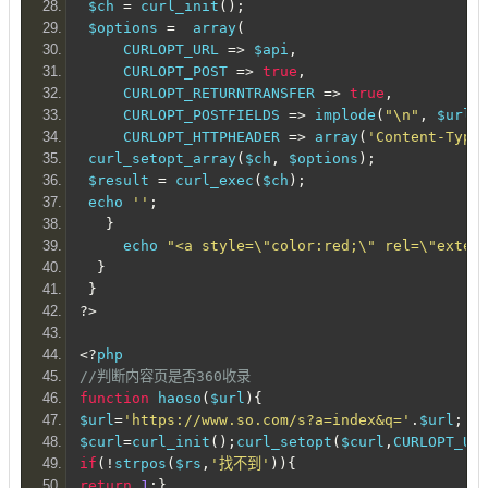
 $ch 
=
 curl_init
();
 $options 
=
  array
(
     CURLOPT_URL 
=>
 $api
,
     CURLOPT_POST 
=>
true
,
     CURLOPT_RETURNTRANSFER 
=>
true
,
     CURLOPT_POSTFIELDS 
=>
 implode
(
"\n"
,
 $urls
     CURLOPT_HTTPHEADER 
=>
 array
(
'Content-Type
 curl_setopt_array
(
$ch
,
 $options
);
 $result 
=
 curl_exec
(
$ch
);
 echo 
''
;
}
     echo 
"<a style=\"color:red;\" rel=\"exte
}
}
?>
<?
php
//判断内容页是否360收录
function
 haoso
(
$url
){
$url
=
'https://www.so.com/s?a=index&q='
.
$url
;
$curl
=
curl_init
();
curl_setopt
(
$curl
,
CURLOPT_UR
if
(!
strpos
(
$rs
,
'找不到'
)){
return
1
;}