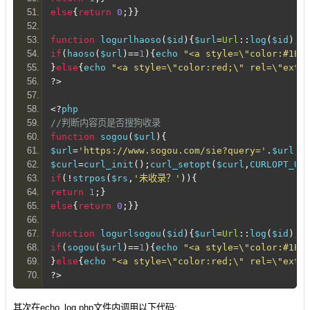
else
{
return
0
;}}
function
 logurlhaoso
(
$id
){
$url
=
Url
::
log
(
$id
);
if
(
haoso
(
$url
)==
1
){
echo 
"<a style=\"color:#1EA
}
else
{
echo 
"<a style=\"color:red;\" rel=\"ext
?>
<?
php
//判断内容页是否搜狗收录
function
 sogou
(
$url
){
$url
=
'https://www.sogou.com/sie?query='
.
$url
;
$curl
=
curl_init
();
curl_setopt
(
$curl
,
CURLOPT_UR
if
(!
strpos
(
$rs
,
'未收录？'
)){
return
1
;}
else
{
return
0
;}}
function
 logurlsogou
(
$id
){
$url
=
Url
::
log
(
$id
);
if
(
sogou
(
$url
)==
1
){
echo 
"<a style=\"color:#1E
}
else
{
echo 
"<a style=\"color:red;\" rel=\"ext
?>
其次在echo_log.php文件内调用以下代码: