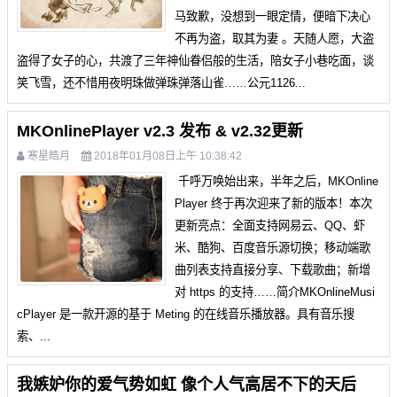
马致歉，没想到一眼定情，便暗下决心
不再为盗，取其为妻 。天随人愿，大盗
盗得了女子的心，共渡了三年神仙眷侣般的生活，陪女子小巷吃面，谈
笑飞雪，还不惜用夜明珠做弹珠弹落山雀……公元1126...
MKOnlinePlayer v2.3 发布 & v2.32更新
寒星皓月
2018年01月08日上午 10:38:42
千呼万唤始出来，半年之后，MKOnline
Player 终于再次迎来了新的版本！本次
更新亮点：全面支持网易云、QQ、虾
米、酷狗、百度音乐源切换；移动端歌
曲列表支持直接分享、下载歌曲；新增
对 https 的支持……简介MKOnlineMusi
cPlayer 是一款开源的基于 Meting 的在线音乐播放器。具有音乐搜
索、...
我嫉妒你的爱气势如虹 像个人气高居不下的天后