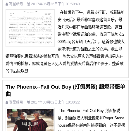
寒星皓月
2017年06月26日下午 01:59:40
在慵懒的下午，逛着步行街，听着陈势
安《天后》最近非常喜欢这首音乐，最
近几天中都在单曲循环听这首歌，这首
歌由彭学斌填词和谱曲，收录于陈势安2
009年同名专辑《天后》，这首歌也被大
家津津乐道为备胎之王的心声。歌曲以
钢琴独奏包裹着淡淡的忧愁开场，陈势安以厚实的声线缓缓道出男人在
爱情里的摇摆，默默隐藏在人见人爱的爱情天后背后作个影子，整首歌
的中后段以鼓...
The Phoenix--Fall Out Boy (打倒男孩) 超燃带感单
曲
寒星皓月
2017年03月02日上午 10:30:22
The Phoenix--Fall Out Boy 封面据说
是：封面是澳大利亚摄影师Roger Stone
house偶然在越南时捕捉到的，这不是摆