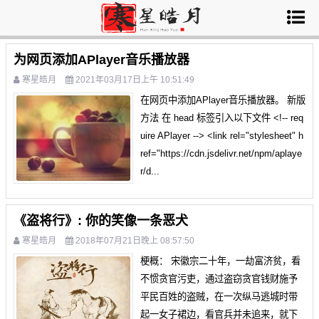
为网页添加APlayer音乐播放器
寒星皓月
2021年03月17日上午 10:51:49
在网页中添加APlayer音乐播放器。 新版
方法 在 head 标签引入以下文件 <!-- req
uire APlayer --> <link rel="stylesheet" h
ref="https://cdn.jsdelivr.net/npm/aplaye
r/d...
《盗将行》: 你的笑像一条恶犬
寒星皓月
2018年07月21日晚上 08:57:50
梗概： 宋徽宗二十年，一劫富济贫，看
不惯贪官污吏，通过盗窃贪官钱财施予
平民百姓的盗贼，在一次纵马逃城时带
起一女子裙边，看官兵并未追来，就下