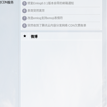
费CDN服务
5
修复Emlog6.0.1版本自带的邮箱通知
6
表哥突然离世
7
改造emlog支持emoji表情符
8
突然收到了腾讯云内容分发网络 CDN欠费账单
微博
1
蓝奏云盘上的APP合集
2
EMLOG添加评论邮件通知Sendmail插件方法
3
鬼吹灯系列故事梗概和背景历史年限
4
与我长跑十年的女朋友就要嫁人了
5
升级emlog6.0.1后文章标签不显示问题修复
6
我嫉妒你的爱气势如虹 像个人气高居不下的天后
7
宝塔搭建chevereto收费版图床
8
The Phoenix--Fall Out Boy (打倒男孩) 超燃带感单曲
1
CatCDN - 免费全球网站加速CDN