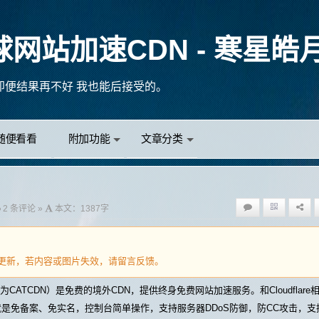
全球网站加速CDN - 寒星皓
山巅，也只会凝望我的双眼。
一个过客，但你不会遇见第二个我。
—《上林赋》：女以色授，男以魂与，情投意合，心倾于侧。
小鬼不配入局。
随便看看
附加功能
文章分类
算，即便结果再不好 我也能后接受的。
2 条评论 »
本文：1387字
)没有更新，若内容或图片失效，请
留言
反馈。
为CATCDN）是免费的境外CDN，提供终身免费网站加速服务。和Cloudflar
是免备案、免实名，控制台简单操作，支持服务器DDoS防御，防CC攻击，支持