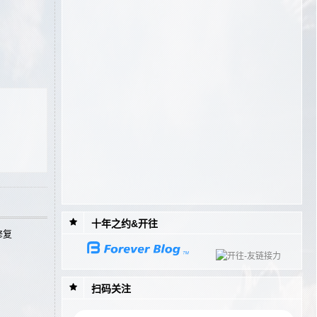
2
五一 夜爬泰山
3
突然收到了腾讯云内容分发网络 CDN欠费账单
4
TinyMCE编辑器插入视频预览功能
5
QQ昵称API接口分享
6
TinyMCE编辑器解决插入视频被image占位、视频不能编辑播放问题
7
如何创建一个属于自己的独立博客
8
Colorful模板修复：Gravatar作为评论列表头像不显示问题
十年之约&开往
修复
扫码关注