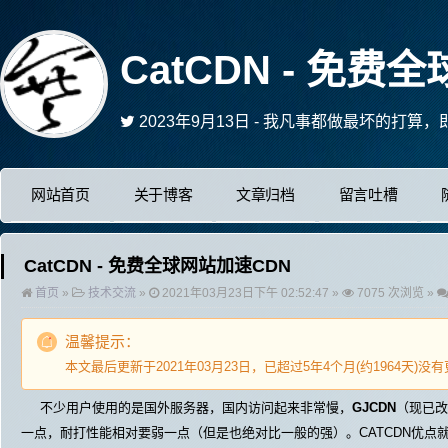
CatCDN - 免费
2023年8月29日 - 我的花儿只开在我的
2024年6月3日 - 可能我只是你生命里的
2023年10月17日 - "色授魂与，心愉于侧”
2023年9月22日 - 爱是勇敢者的游戏，胆
网站首页
关于博客
文章归档
留言吐槽
2023年9月13日 - 我凡事都做最坏的打
CatCDN - 免费全球网站加速CDN
首页
»
技术交流
»
2021年03月23日下午 02:52:47 »
7075 次浏览 »
温馨提示：
本文最后更新于2021年03月23日，已超过5年4个月(约1964天
不少用户使用的是国外服务器，国内访问起来非常慢，
GJCDN
（现已改
一点，耐打性能相对要弱一点（但是也绝对比一般的强）。CATCDN优点就