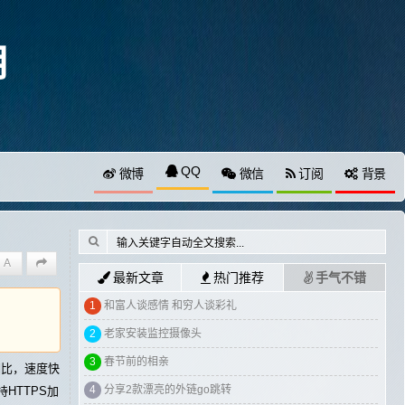
月
QQ
微博
微信
订阅
背景
A
最新文章
热门推荐
手气不错
1
和富人谈感情 和穷人谈彩礼
2
老家安装监控摄像头
3
春节前的相亲
e相比，速度快
4
分享2款漂亮的外链go跳转
HTTPS加