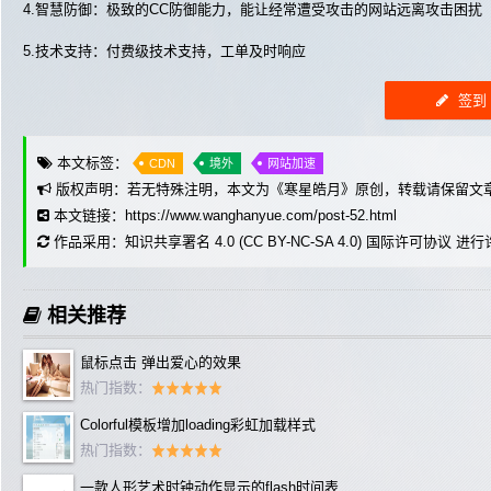
4.智慧防御：极致的CC防御能力，能让经常遭受攻击的网站远离攻击困扰
5.技术支持：付费级技术支持，工单及时响应
签到
本文标签：
CDN
境外
网站加速
版权声明：若无特殊注明，本文为《
寒星皓月
》原创，转载请保留文
本文链接：
https://www.wanghanyue.com/post-52.html
作品采用：
知识共享署名 4.0 (CC BY-NC-SA 4.0) 国际许可协议
进行
相关推荐
鼠标点击 弹出爱心的效果
热门指数：
Colorful模板增加loading彩虹加载样式
热门指数：
一款人形艺术时钟动作显示的flash时间表