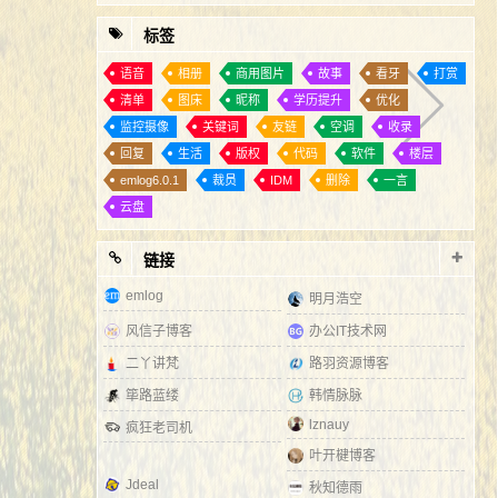
标签
语音
相册
商用图片
故事
看牙
打赏
清单
图床
昵称
学历提升
优化
监控摄像
关键词
友链
空调
收录
回复
生活
版权
代码
软件
楼层
emlog6.0.1
裁员
IDM
删除
一言
云盘
链接
emlog
明月浩空
风信子博客
办公IT技术网
二丫讲梵
路羽资源博客
筚路蓝缕
韩情脉脉
lznauy
疯狂老司机
叶开楗博客
Jdeal
秋知德雨