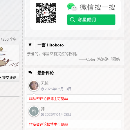
0
/ 250 个字
一言 Hitokoto
亲爱的，你当然有哭泣的权利。
——Color_洛洛洛「网络」
最新评论
提交评论
无忧
2026年05月13日
##私密评论仅博主可见##
狗
2026年04月28日
##私密评论仅博主可见##