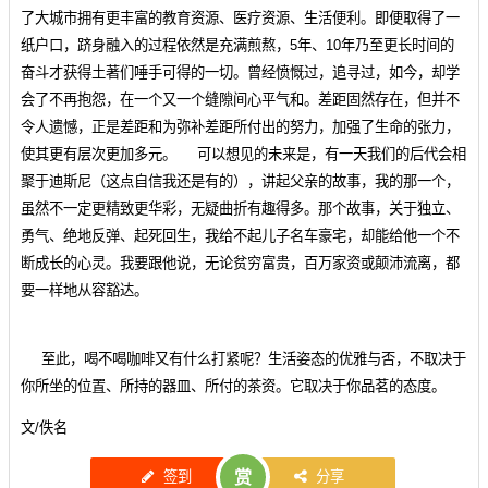
了大城市拥有更丰富的教育资源、医疗资源、生活便利。即便取得了一
纸户口，跻身融入的过程依然是充满煎熬，5年、10年乃至更长时间的
奋斗才获得土著们唾手可得的一切。曾经愤慨过，追寻过，如今，却学
会了不再抱怨，在一个又一个缝隙间心平气和。差距固然存在，但并不
令人遗憾，正是差距和为弥补差距所付出的努力，加强了生命的张力，
使其更有层次更加多元。 可以想见的未来是，有一天我们的后代会相
聚于迪斯尼（这点自信我还是有的），讲起父亲的故事，我的那一个，
虽然不一定更精致更华彩，无疑曲折有趣得多。那个故事，关于独立、
勇气、绝地反弹、起死回生，我给不起儿子名车豪宅，却能给他一个不
断成长的心灵。我要跟他说，无论贫穷富贵，百万家资或颠沛流离，都
要一样地从容豁达。
至此，喝不喝咖啡又有什么打紧呢？生活姿态的优雅与否，不取决于
你所坐的位置、所持的器皿、所付的茶资。它取决于你品茗的态度。
文/佚名
签到
赏
分享