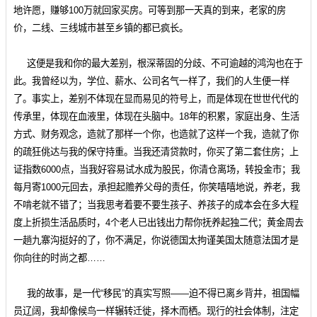
地许愿，赚够100万就回家买房。可等到那一天真的到来，老家的房
价，二线、三线城市甚至乡镇的都已疯长。
这便是我和你的最大差别，根深蒂固的分歧、不可逾越的鸿沟也在于
此。我曾经以为，学位、薪水、公司名气一样了，我们的人生便一样
了。事实上，差别不体现在显而易见的符号上，而是体现在世世代代的
传承里，体现在血液里，体现在头脑中。18年的积累，家庭出身、生活
方式、财务观念，造就了那样一个你，也造就了这样一个我，造就了你
的疏狂佻达与我的保守持重。当我还清贷款时，你买了第二套住房；上
证指数6000点，当我好容易试水成为股民，你清仓离场，转投金市；我
每月寄1000元回去，承担起赡养父母的责任，你笑嘻嘻地说，养老，我
不啃老就不错了；当我思考着要不要生孩子、养孩子的成本会在多大程
度上折损生活品质时，4个老人已出钱出力帮你抚养起独二代；黄金周去
一趟九寨沟挺好的了，你不满足，你说德国太拘谨美国太随意法国才是
你向往的时尚之都……
我的故事，是一代“移民”的真实写照——迫不得已离乡背井，祖国幅
员辽阔，我却像候鸟一样辗转迁徙，择木而栖。现行的社会体制，注定