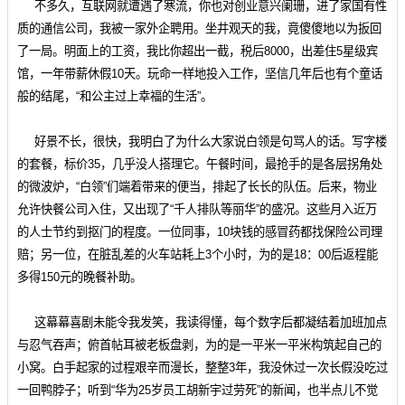
不多久，互联网就遭遇了寒流，你也对创业意兴阑珊，进了家国有性
质的通信公司，我被一家外企聘用。坐井观天的我，竟傻傻地以为扳回
了一局。明面上的工资，我比你超出一截，税后8000，出差住5星级宾
馆，一年带薪休假10天。玩命一样地投入工作，坚信几年后也有个童话
般的结尾，“和公主过上幸福的生活”。
好景不长，很快，我明白了为什么大家说白领是句骂人的话。写字楼
的套餐，标价35，几乎没人搭理它。午餐时间，最抢手的是各层拐角处
的微波炉，“白领”们端着带来的便当，排起了长长的队伍。后来，物业
允许快餐公司入住，又出现了“千人排队等丽华”的盛况。这些月入近万
的人士节约到抠门的程度。一位同事，10块钱的感冒药都找保险公司理
赔；另一位，在脏乱差的火车站耗上3个小时，为的是18：00后返程能
多得150元的晚餐补助。
这幕幕喜剧未能令我发笑，我读得懂，每个数字后都凝结着加班加点
与忍气吞声；俯首帖耳被老板盘剥，为的是一平米一平米构筑起自己的
小窝。白手起家的过程艰辛而漫长，整整3年，我没休过一次长假没吃过
一回鸭脖子；听到“华为25岁员工胡新宇过劳死”的新闻，也半点儿不觉