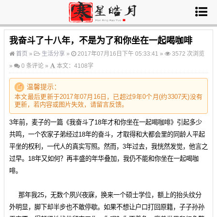
我奋斗了十八年，不是为了和你坐在一起喝咖啡
首页
»
生活分享
»
2017年07月16日下午 05:33:41 »
3572 次浏览
»
0 条评论 »
本文：4108字
温馨提示：
本文最后更新于2017年07月16日，已超过9年0个月(约3307天)没有
更新，若内容或图片失效，请
留言
反馈。
3年前，麦子的一篇《我奋斗了18年才和你坐在一起喝咖啡》引起多少
共鸣，一个农家子弟经过18年的奋斗，才取得和大都会里的同龄人平起
平坐的权利，一代人的真实写照。然而，3年过去，我恍然发觉，他言之
过早。18年又如何？再丰盛的年华叠加，我仍不能和你坐在一起喝咖
啡。
那年我25，无数个夙兴夜寐，换来一个硕士学位，额上的抬头纹分
外明显，脚下却半步也不敢停歇。如果不想让户口打回原籍，子子孙孙