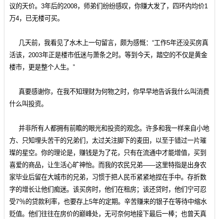
议的天价。3年后的2008，师弟们纷纷感叹，你赚大发了，四环内均价1
万4，已无楼可买。
几天前，我看见了水木上一句留言，颇为感慨：“工作5年还没买房真
活该，2003年正是楼市低迷与萧条之时。等到今天，踏空的不仅是黄金
楼市，更是整个人生。”
真要感谢你，在我不知理财为何物之时，你早早地告诉我什么叫消费
什么叫投资。
并非所有人都拥有前瞻的眼光和投资的观念。许多和我一样来自小地
方、只知埋头苦干的兄弟们，太过关注脚下的麦田，以至于错过一片璀
璨的星空。你的理论是，赚钱是为了花，只有在流通中才能增值，买到
喜爱的商品，让生活心旷神怡。而我的农民兄弟——这里特指是出身农
家毕业后留在大城市的兄弟，习惯于把人民币紧紧地捏在手中。存折数
字的增长让他们痴迷。该买房时，他们在租房；该还贷时，他们宁可忍
受7％的贷款利率，也要存上5年的定期。辛苦赚来的银子在等待中缩水
贬值。他们往往在房价的巅峰处，无可奈何地接下最后一棒；也曾天真