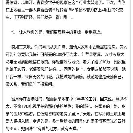
得惊讶，以血汗、青春换银子的现象在这个行业太普遍了。下次，当你
在上地看见一群人穿着西装革履拎着IBM笔记本奋力挤上4毛钱的公交
车，千万别奇怪，我们就是一群IT民工。
惟一让人欣慰的是，我们离理想中的目标一步步靠近。
突如其来地，你的喜讯从天而降：邀请大家周末去新居暖暖房。怎么
可能？你竟比我快？可豁亮的100多平方米、红苹果家具、37寸液晶大
彩电无可质疑地摆在眼前。你轻描淡写地说，老头子给了10万，她家里
也给了10万，老催着我们结婚……回家的路上，女朋友郁郁不说话，她
和我一样，来自无名的山城。我揽过她的肩膀，鼓励她也是鼓励自己，
没关系，我们拿时间换空间。
蜜月你在香港过的，轻而易举地花掉了半年的工资，回来说，意思不
大，不像TVB电视里拍的那样美轮美奂；我的婚礼，在家乡的土路、乡
亲的围观中巡游，在低矮昏暗的老房子里拜了天地，在寒冷的土炕上与
爱人相拥入眠。幸运的是，多年后黯淡的图景化作妻子博客里光芒四射
的图画，她回味：“有爱的地方，就有天堂。”