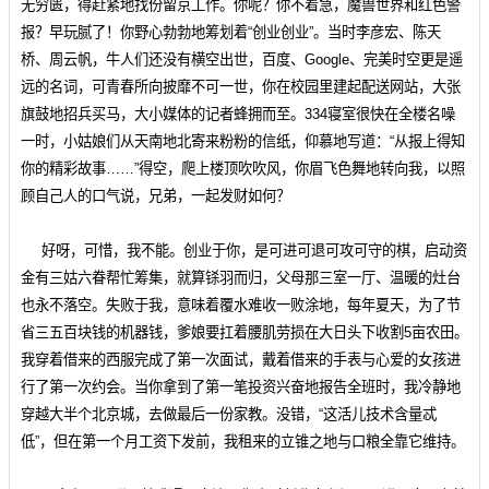
无穷匮，得赶紧地找份留京工作。你呢？你不着急，魔兽世界和红色警
报？早玩腻了！你野心勃勃地筹划着“创业创业”。当时李彦宏、陈天
桥、周云帆，牛人们还没有横空出世，百度、Google、完美时空更是遥
远的名词，可青春所向披靡不可一世，你在校园里建起配送网站，大张
旗鼓地招兵买马，大小媒体的记者蜂拥而至。334寝室很快在全楼名噪
一时，小姑娘们从天南地北寄来粉粉的信纸，仰慕地写道：“从报上得知
你的精彩故事……”得空，爬上楼顶吹吹风，你眉飞色舞地转向我，以照
顾自己人的口气说，兄弟，一起发财如何？
好呀，可惜，我不能。创业于你，是可进可退可攻可守的棋，启动资
金有三姑六眷帮忙筹集，就算铩羽而归，父母那三室一厅、温暖的灶台
也永不落空。失败于我，意味着覆水难收一败涂地，每年夏天，为了节
省三五百块钱的机器钱，爹娘要扛着腰肌劳损在大日头下收割5亩农田。
我穿着借来的西服完成了第一次面试，戴着借来的手表与心爱的女孩进
行了第一次约会。当你拿到了第一笔投资兴奋地报告全班时，我冷静地
穿越大半个北京城，去做最后一份家教。没错，“这活儿技术含量忒
低”，但在第一个月工资下发前，我租来的立锥之地与口粮全靠它维持。