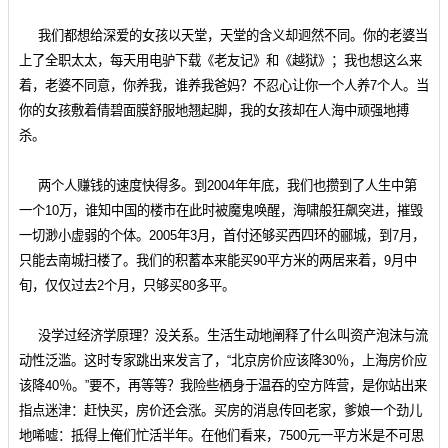
我们都想给深爱的女孩以天堂，天堂的含义却迥然不同。你的老婆当
上了全职太太，每天用电驴下载《老友记》和《越狱》；我也想这么来
着，老婆不同意，你养我，谁养我爸妈？不忍心让你一个人养7个人。当
你的女孩敷着倩碧面膜舒服地翘起脚，我的女孩却在人海中顽强地搏
杀。
两个人赚钱的速度快得多。到2004年年底，我们也攒到了人生中第
一个10万，谁知中国的楼市在此时被魔鬼唤醒，海啸般狂飙突进，摧毁
一切渺小虚弱的个体。2005年3月，首付还够买西四环的郦城，到7月，
只能去南城扫楼了。我们的积蓄本来能买90平方米的两居来着，9月中
旬，仅仅过去2个月，只够买80多平。
没学过经济学原理？没关系。生活生动地阐释了什么叫资产泡沫与流
动性泛滥。这时专家跳出来发言了，“北京房价应该降30％，上海房价应
该降40％。”要不，再等等？我险些栖身于温吞的空方阵营，是你站出来
指点迷津：赶快买，房价还会涨。买房的消息传回老家，爹娘一个劲儿
地唏嘘：抵得上俺们忙活半年。在他们看来，7500元一平方米是不可思